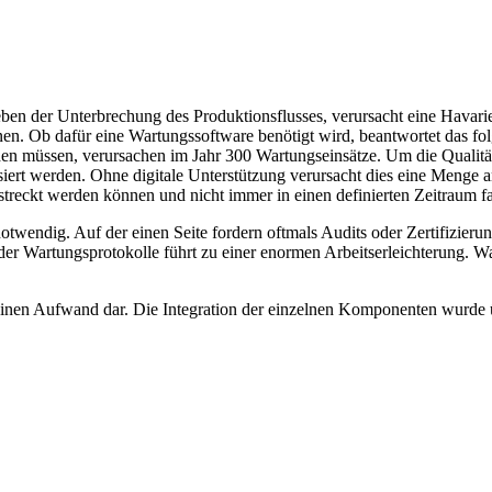
 Neben der Unterbrechung des Produktionsflusses, verursacht eine Hava
n. Ob dafür eine Wartungssoftware benötigt wird, beantwortet das folg
en müssen, verursachen im Jahr 300 Wartungseinsätze. Um die Qualitä
siert werden. Ohne digitale Unterstützung verursacht dies eine Menge
gestreckt werden können und nicht immer in einen definierten Zeitraum 
endig. Auf der einen Seite fordern oftmals Audits oder Zertifizierunge
r Wartungsprotokolle führt zu einer enormen Arbeitserleichterung. Wa
keinen Aufwand dar. Die Integration der einzelnen Komponenten wurde ü